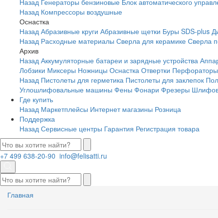
Назад
Генераторы бензиновые
Блок автоматического управл
Назад
Компрессоры воздушные
Оснастка
Назад
Абразивные круги
Абразивные щетки
Буры SDS-plus
Д
Назад
Расходные материалы
Сверла для керамике
Сверла п
Архив
Назад
Аккумуляторные батареи и зарядные устройства
Аппа
Лобзики
Миксеры
Ножницы
Оснастка
Отвертки
Перфораторы
Назад
Пистолеты для герметика
Пистолеты для заклепок
Пол
Углошлифовальные машины
Фены
Фонари
Фрезеры
Шлифов
Где купить
Назад
Маркетплейсы
Интернет магазины
Розница
Поддержка
Назад
Сервисные центры
Гарантия
Регистрация товара
+7 499 638-20-90
info@felisatti.ru
Главная