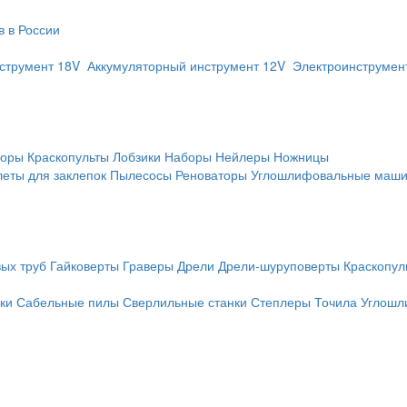
нструмент 18V
Аккумуляторный инструмент 12V
Электроинструме
соры
Краскопульты
Лобзики
Наборы
Нейлеры
Ножницы
еты для заклепок
Пылесосы
Реноваторы
Углошлифовальные маш
ых труб
Гайковерты
Граверы
Дрели
Дрели-шуруповерты
Краскопул
ки
Сабельные пилы
Сверлильные станки
Степлеры
Точила
Углошл