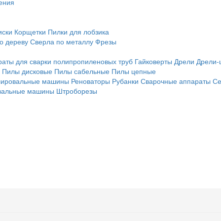
ения
иски
Корщетки
Пилки для лобзика
о дереву
Сверла по металлу
Фрезы
раты для сварки полипропиленовых труб
Гайковерты
Дрели
Дрели-
Пилы дисковые
Пилы сабельные
Пилы цепные
ировальные машины
Реноваторы
Рубанки
Сварочные аппараты
Се
альные машины
Штроборезы