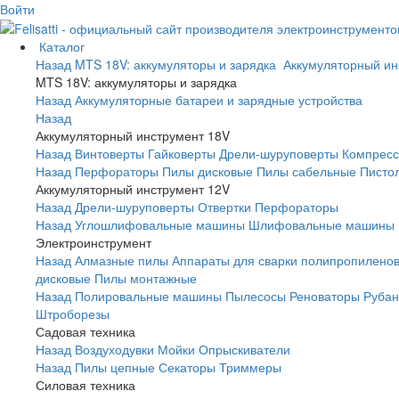
Войти
Каталог
Назад
MTS 18V: аккумуляторы и зарядка
Аккумуляторный и
MTS 18V: аккумуляторы и зарядка
Назад
Аккумуляторные батареи и зарядные устройства
Назад
Аккумуляторный инструмент 18V
Назад
Винтоверты
Гайковерты
Дрели-шуруповерты
Компрес
Назад
Перфораторы
Пилы дисковые
Пилы сабельные
Пистол
Аккумуляторный инструмент 12V
Назад
Дрели-шуруповерты
Отвертки
Перфораторы
Назад
Углошлифовальные машины
Шлифовальные машины
Электроинструмент
Назад
Алмазные пилы
Аппараты для сварки полипропиленов
дисковые
Пилы монтажные
Назад
Полировальные машины
Пылесосы
Реноваторы
Рубан
Штроборезы
Садовая техника
Назад
Воздуходувки
Мойки
Опрыскиватели
Назад
Пилы цепные
Секаторы
Триммеры
Силовая техника