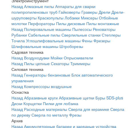
Электроинструмент
Назад
Алмазные пилы
Аппараты для сварки
полипропиленовых труб
Гайковерты
Граверы
Дрели
Дрели-
шуруповерты
Краскопульты
Лобзики
Миксеры
Отбойные
молотки
Перфораторы
Пилы дисковые
Пилы монтажные
Назад
Полировальные машины
Пылесосы
Реноваторы
Рубанки
Сабельные пилы
Сверлильные станки
Степлеры
Точила
Углошлифовальные машины
Фены
Фрезеры
Шлифовальные машины
Штроборезы
Садовая техника
Назад
Воздуходувки
Мойки
Опрыскиватели
Назад
Пилы цепные
Секаторы
Триммеры
Силовая техника
Назад
Генераторы бензиновые
Блок автоматического
управления
Назад
Компрессоры воздушные
Оснастка
Назад
Абразивные круги
Абразивные щетки
Буры SDS-plus
Диски
Корщетки
Пилки для лобзика
Назад
Расходные материалы
Сверла для керамике
Сверла
по дереву
Сверла по металлу
Фрезы
Архив
Назад
Аккумуляторные батареи и зарядные устройства