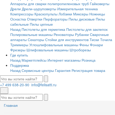
Аппараты для сварки полипропиленовых труб
Гайковерты
Дрели
Дрели-шуруповерты
Измерительная техника
Компрессоры
Краскопульты
Лобзики
Миксеры
Ножницы
Оснастка
Отвертки
Перфораторы
Пилы дисковые
Пилы
сабельные
Пилы цепные
Назад
Пистолеты для герметика
Пистолеты для заклепок
Полировальные машины
Реноваторы
Рубанки
Сварочные
аппараты
Секаторы
Стойки для инструментов
Тиски
Точила
Триммеры
Углошлифовальные машины
Фены
Фонари
Фрезеры
Шлифовальные машины
Штроборезы
Где купить
Назад
Маркетплейсы
Интернет магазины
Розница
Поддержка
Назад
Сервисные центры
Гарантия
Регистрация товара
+7 499 638-20-90
info@felisatti.ru
Главная