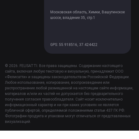
Московская область, Химки, Вашутинское
шоссе, владение 35, стр.1
GPS: 55.918516, 37.424422
© 2026. FELISATTI. Все права защищены. Содержание настоящего
сайта, включая любую текстовую и визуальную, принадлежит ООО
«Фелисатти» и защищены законодательством Российской Федерации.
Любое использование, копирование, воспроизведение или
распространение любой размещенной на настоящем сайте информации,
материалов и/или их частей не допускается без предварительного
получения согласия правообладателя. Сайт носит исключительно
информационный характер и ни при каких условиях не является
публичной офертой, определяемой положениями статьи 437 ГК РФ.
Фотографии продукта и упаковки могут отличаться от представленных
визуализаций.