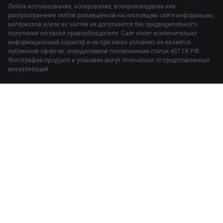
Любое использование, копирование, воспроизведение или
распространение любой размещенной на настоящем сайте информации,
материалов и/или их частей не допускается без предварительного
получения согласия правообладателя. Сайт носит исключительно
информационный характер и ни при каких условиях не является
публичной офертой, определяемой положениями статьи 437 ГК РФ.
Фотографии продукта и упаковки могут отличаться от представленных
визуализаций.