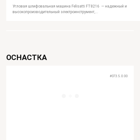
Угловая шлифовальная машина Felisatti FT8216 — надежный и
высокопроизводительный электроинструмент,
предназначенный для абразивной резки металлов, камня,
кирпича и бетона.
ОСНАСТКА
#073.5.0.00