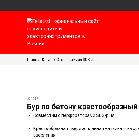
Главная
Каталог
Оснастка
Буры SDS-plus
#21018
Бур по бетону крестообразны
Совместим с перфораторами SDS-plus
Крестообразная твердосплавная напайка — высок
сверления