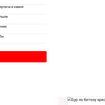
ирпича и камня
 пыли
ении
жбы