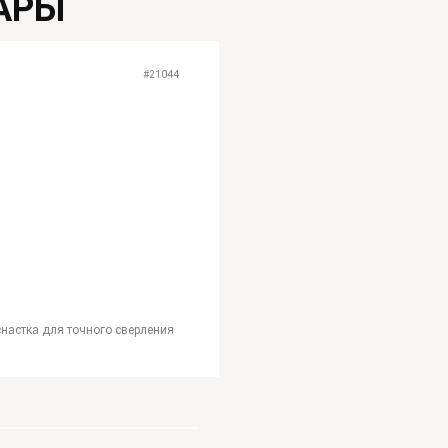
АРЫ
#21044
Бур по бетону SDS+ 10*310м
снастка для точного сверления
Бур по бетону FELISATTI SDS-plus 10×3
бетона и камня при строительных и мон