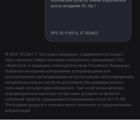
Московская область, Химки, Вашутинское
шоссе, владение 35, стр.1
GPS: 55.918516, 37.424422
© 2026. FELISATTI. Все права защищены. Содержание настоящего
сайта, включая любую текстовую и визуальную, принадлежит ООО
«Фелисатти» и защищены законодательством Российской Федерации.
Любое использование, копирование, воспроизведение или
распространение любой размещенной на настоящем сайте информации,
материалов и/или их частей не допускается без предварительного
получения согласия правообладателя. Сайт носит исключительно
информационный характер и ни при каких условиях не является
публичной офертой, определяемой положениями статьи 437 ГК РФ.
Фотографии продукта и упаковки могут отличаться от представленных
визуализаций.