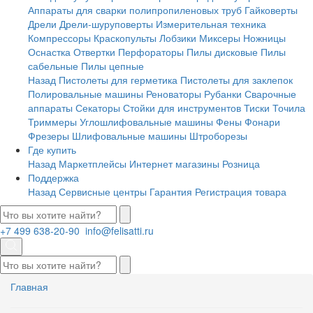
Аппараты для сварки полипропиленовых труб
Гайковерты
Дрели
Дрели-шуруповерты
Измерительная техника
Компрессоры
Краскопульты
Лобзики
Миксеры
Ножницы
Оснастка
Отвертки
Перфораторы
Пилы дисковые
Пилы
сабельные
Пилы цепные
Назад
Пистолеты для герметика
Пистолеты для заклепок
Полировальные машины
Реноваторы
Рубанки
Сварочные
аппараты
Секаторы
Стойки для инструментов
Тиски
Точила
Триммеры
Углошлифовальные машины
Фены
Фонари
Фрезеры
Шлифовальные машины
Штроборезы
Где купить
Назад
Маркетплейсы
Интернет магазины
Розница
Поддержка
Назад
Сервисные центры
Гарантия
Регистрация товара
+7 499 638-20-90
info@felisatti.ru
Главная