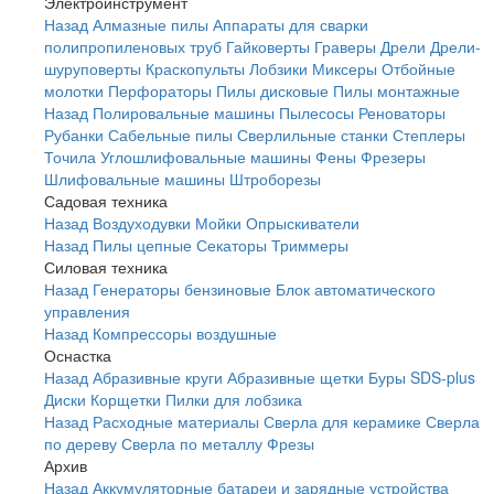
Электроинструмент
Назад
Алмазные пилы
Аппараты для сварки
полипропиленовых труб
Гайковерты
Граверы
Дрели
Дрели-
шуруповерты
Краскопульты
Лобзики
Миксеры
Отбойные
молотки
Перфораторы
Пилы дисковые
Пилы монтажные
Назад
Полировальные машины
Пылесосы
Реноваторы
Рубанки
Сабельные пилы
Сверлильные станки
Степлеры
Точила
Углошлифовальные машины
Фены
Фрезеры
Шлифовальные машины
Штроборезы
Садовая техника
Назад
Воздуходувки
Мойки
Опрыскиватели
Назад
Пилы цепные
Секаторы
Триммеры
Силовая техника
Назад
Генераторы бензиновые
Блок автоматического
управления
Назад
Компрессоры воздушные
Оснастка
Назад
Абразивные круги
Абразивные щетки
Буры SDS-plus
Диски
Корщетки
Пилки для лобзика
Назад
Расходные материалы
Сверла для керамике
Сверла
по дереву
Сверла по металлу
Фрезы
Архив
Назад
Аккумуляторные батареи и зарядные устройства